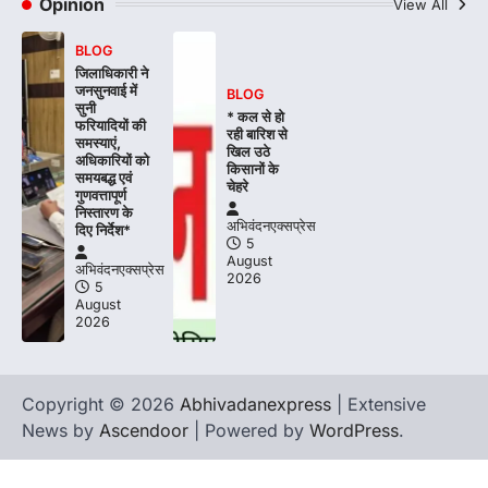
Opinion
View All
BLOG
जिलाधिकारी ने
जनसुनवाई में
BLOG
सुनी
* कल से हो
फरियादियों की
रही बारिश से
समस्याएं,
खिल उठे
अधिकारियों को
किसानों के
समयबद्ध एवं
चेहरे
गुणवत्तापूर्ण
निस्तारण के
अभिवंदनएक्सप्रेस
दिए निर्देश*
5
August
अभिवंदनएक्सप्रेस
2026
5
August
2026
Copyright © 2026
Abhivadanexpress
| Extensive
News by
Ascendoor
| Powered by
WordPress
.