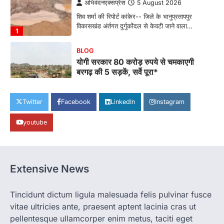
1
BLOG
योगी सरकार 80 करोड़ रुपये से चमकाएगी
बरगढ़ की 5 सड़कें, सर्वे पूरा*
अभिवंदनएक्सप्रेस
5 August 2026
अनिल सक्सेना की रिपोर्ट *चित्रकूट:। *
बुंदेलखंड के दुर्गम और पिछड़े…
2
Twitter
Facebook
LinkedIn
Instagram
BLOG
छत्तीसगढ़ में निराश्रित मवेशियों के संरक्षण के
youtube
लिए बड़ी पहल
अभिवंदनएक्सप्रेस
5 August 2026
दीनदयाल साहू की रिपोर्ट रायपुर। राज्य में घुमंतू और
बेसहारा पशुओं को सुरक्षित आश्रय…
Extensive News
3
BLOG
Tincidunt dictum ligula malesuada felis pulvinar fusce
योग को जन-जन तक पहुंचाने के लिए निर्धारित
vitae ultricies ante, praesent aptent lacinia cras ut
लक्ष्य के अनुरूप कार्य करें योग प्रशिक्षक –
pellentesque ullamcorper enim metus, taciti eget
जिलाधिकारी*