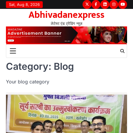
Skip
Sat, Aug 8, 2026
Twitter
Facebook
LinkedIn
Instagram
youtu
Abhivadanexpress
to
content
लेटेस्ट एंड ट्रेंडिंग न्यूज़
Category:
Blog
Your blog category