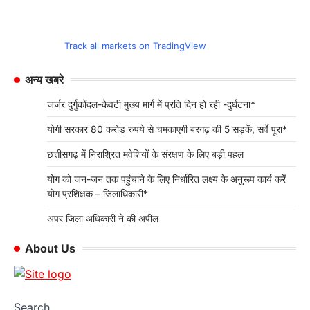
विजय द्विवेदी की रिपोर्ट उरई। जनपद में संचालित योग
वेलनेस सेंटर एवं आयुष्मान आरोग्य मंदिरों…
4
Track all markets on TradingView
BLOG
अन्य खबरे
जर्जर दुर्गुकोंदल-केवटी मुख्य मार्ग में प्रति दिन हाे
रही -दुर्घटना*
जर्जर दुर्गुकोंदल-केवटी मुख्य मार्ग में प्रति दिन हाे रही -दुर्घटना*
अभिवंदनएक्सप्रेस
5 August 2026
योगी सरकार 80 करोड़ रुपये से चमकाएगी बरगढ़ की 5 सड़कें, सर्वे पूरा*
शिव शर्मा की रिपोर्ट कांकेर-- जिले के भानुप्रतापपुर
विकासखंड अंर्तगत दुर्गुकोंदल से केवटी जाने वाला…
1
छत्तीसगढ़ में निराश्रित मवेशियों के संरक्षण के लिए बड़ी पहल
योग को जन-जन तक पहुंचाने के लिए निर्धारित लक्ष्य के अनुरूप कार्य करें
BLOG
योग प्रशिक्षक – जिलाधिकारी*
योगी सरकार 80 करोड़ रुपये से चमकाएगी
बरगढ़ की 5 सड़कें, सर्वे पूरा*
अपर जिला अधिकारी ने की अपील
अभिवंदनएक्सप्रेस
5 August 2026
About Us
अनिल सक्सेना की रिपोर्ट *चित्रकूट:। *
बुंदेलखंड के दुर्गम और पिछड़े…
2
BLOG
Search