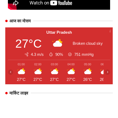
आज का मोसम
Uttar Pradesh
27°C
Broken cloud sky
4.3 m/s
90%
751
mmHg
01:00
02:00
03:00
04:00
05:00
06:00
‹
›
27°C
27°C
27°C
27°C
26°C
26°C
मार्किट लाइव