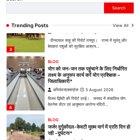
छत्तीसगढ़ में निराश्रित मवेशियों के संरक्षण के
लिए बड़ी पहल
Search
अभिवंदनएक्सप्रेस
5 August 2026
दीनदयाल साहू की रिपोर्ट रायपुर। राज्य में घुमंतू और
Trending Posts
View All
बेसहारा पशुओं को सुरक्षित आश्रय…
3
BLOG
योग को जन-जन तक पहुंचाने के लिए निर्धारित
लक्ष्य के अनुरूप कार्य करें योग प्रशिक्षक –
जिलाधिकारी*
अभिवंदनएक्सप्रेस
5 August 2026
विजय द्विवेदी की रिपोर्ट उरई। जनपद में संचालित योग
वेलनेस सेंटर एवं आयुष्मान आरोग्य मंदिरों…
4
BLOG
जर्जर दुर्गुकोंदल-केवटी मुख्य मार्ग में प्रति दिन हाे
रही -दुर्घटना*
अभिवंदनएक्सप्रेस
5 August 2026
शिव शर्मा की रिपोर्ट कांकेर-- जिले के भानुप्रतापपुर
विकासखंड अंर्तगत दुर्गुकोंदल से केवटी जाने वाला…