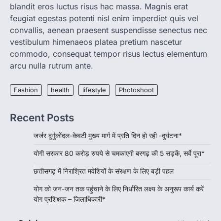
blandit eros luctus risus hac massa. Magnis erat
अभिवंदनएक्सप्रेस
5 August 2026
feugiat egestas potenti nisl enim imperdiet quis vel
विजय द्विवेदी की रिपोर्ट उरई। जनपद में संचालित योग
convallis, aenean praesent suspendisse senectus nec
वेलनेस सेंटर एवं आयुष्मान आरोग्य मंदिरों…
4
vestibulum himenaeos platea pretium nascetur
commodo, consequat tempor risus lectus elementum
arcu nulla rutrum ante.
Fashion
health
lifestyle
Photoshoot
Recent Posts
जर्जर दुर्गुकोंदल-केवटी मुख्य मार्ग में प्रति दिन हाे रही -दुर्घटना*
योगी सरकार 80 करोड़ रुपये से चमकाएगी बरगढ़ की 5 सड़कें, सर्वे पूरा*
छत्तीसगढ़ में निराश्रित मवेशियों के संरक्षण के लिए बड़ी पहल
योग को जन-जन तक पहुंचाने के लिए निर्धारित लक्ष्य के अनुरूप कार्य करें
योग प्रशिक्षक – जिलाधिकारी*