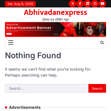
Skip
Sat, Aug 8, 2026
Twitter
Facebook
LinkedIn
Instagram
youtu
Abhivadanexpress
to
content
लेटेस्ट एंड ट्रेंडिंग न्यूज़
Nothing Found
It seems we can’t find what you’re looking for.
Perhaps searching can help.
Search
for:
Advertisements