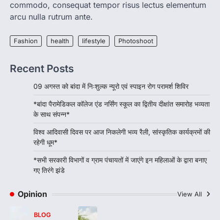
3
commodo, consequat tempor risus lectus elementum
arcu nulla rutrum ante.
BLOG
*सभी सरकारी विभागों व ग्राम पंचायतों में जाएंगे
Fashion
health
lifestyle
Photoshoot
इन महिलाओं के द्वारा बनाए गए तिरंगे झंडे
अभिवंदनएक्सप्रेस
8 August 2026
Recent Posts
अनिल सक्सेना की रिपोर्ट बांदा: । उत्तर प्रदेश
की योगी…
4
09 अगस्त को बांदा में निःशुल्क न्यूरो एवं स्पाइन रोग परामर्श शिविर
*बांदा पैरामेडिकल कॉलेज एंड नर्सिंग स्कूल का द्वितीय दीक्षांत समारोह भव्यता
के साथ संपन्न*
विश्व आदिवासी दिवस पर आज निकलेगी भव्य रैली, सांस्कृतिक कार्यक्रमों की
रहेगी धूम*
*सभी सरकारी विभागों व ग्राम पंचायतों में जाएंगे इन महिलाओं के द्वारा बनाए
गए तिरंगे झंडे
Opinion
View All
BLOG